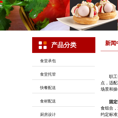
新闻
产品分类
食堂承包
食堂托管
职工食
点，适配
快餐配送
场景和操
食材配送
固定
食组合，
约定标准
厨房设计