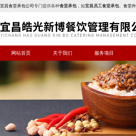
宜昌食堂承包公司
专门提供各种
食堂承包
，如
宜昌员工食堂承包
、
食堂外
网站首页
关于我们
服务项目